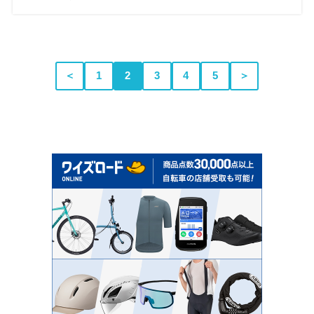
＜
1
2
3
4
5
＞