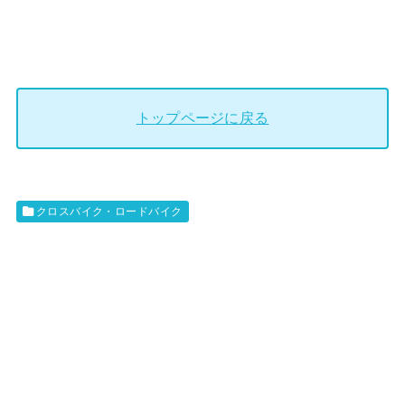
トップページに戻る
クロスバイク・ロードバイク
G
F
I
E
O
L
S
T
(
(
ジ
フ
オ
ェ
ス
ル
)
ト
ミ
)
ニ
の
ベ
ロ