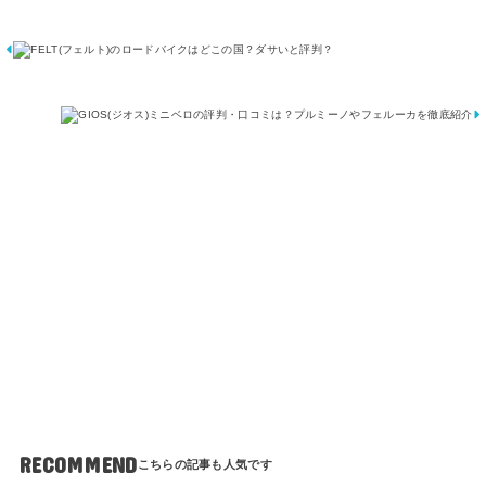
ロ
ー
の
ド
評
バ
判
イ
・
ク
口
は
コ
ど
ミ
こ
は
の
？
国
プ
？
ル
ダ
ミ
サ
ー
い
ノ
と
や
評
フ
判
ェ
？
ル
ー
カ
を
徹
底
紹
介
RECOMMEND