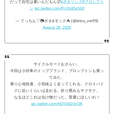
だって自宅は暑いんだもん🥵
#ポタリング
#ブロンプト
ン
pic.twitter.com/PrzGdDeSGf
— てっちん▽📷ポタ&モック⛺ (@tetsu_ver99)
August 28, 2025
サイクルモードおさらい。
今回は小径車のトップブランド、ブロンプトンも乗っ
てみた。
乗り心地快適。小気味よく走ってくれる。クロスバイ
クに近いくらいは走れる。折り畳みもサクサク。
なるほどこれは化け物だった。普通にほしいわ！
pic.twitter.com/hGVVoDSrOK