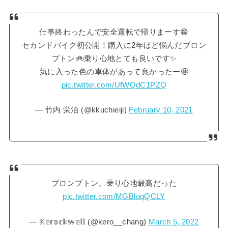
仕事終わったんで安全運転で帰りまーす😁
セカンドバイク初公開！購入に2年ほど悩んだブロン
プトン🚲乗り心地とても良いです✨
気に入った色の車体があって良かったー🤩
pic.twitter.com/UfWQdC1PZQ
— 竹内 栄治 (@kkuchieiji)
February 10, 2021
ブロンプトン、乗り心地最高だった
pic.twitter.com/MGBloqQCLY
— 𝕂𝕖𝕣𝕠𝕔𝕜𝕨𝕖𝕝𝕝 (@kero__chang)
March 5, 2022