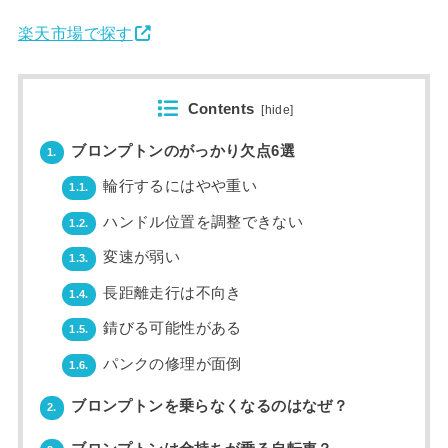
楽天市場で探す
Contents
[
hide
]
ブロンプトンのがっかり欠点6選
1.
輪行するにはやや重い
1.1.
ハンドル位置を調整できない
1.2.
変速が弱い
1.3.
長距離走行は不向き
1.4.
錆びる可能性がある
1.5.
パンクの修理が面倒
1.6.
ブロンプトンを乗らなくなるのはなぜ？
2.